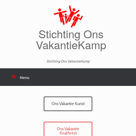
Ga
naar
de
inhoud
Stichting Ons
VakantieKamp
Stichting Ons VakantieKamp
Menu
Ons Vakantie Kunst
Ons Vakantie
Knalfeest