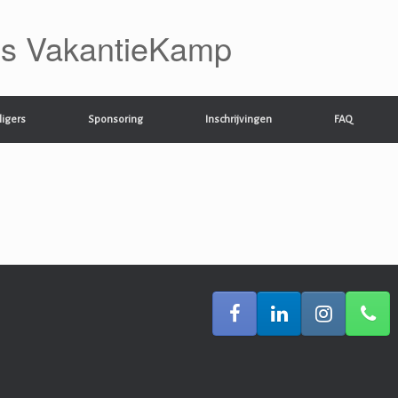
ns VakantieKamp
lligers
Sponsoring
Inschrijvingen
FAQ