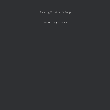
Stichting Ons VakantieKamp
Een
SiteOrigin
thema