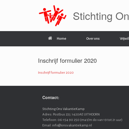
Ga
naar
Stichting O
de
inhoud
Home
Over ons
Vrijwi
Inschrijf formulier 2020
Inschrijf formulier 2020
Contact:
Stichting Ons VakantieKamp
Adres: Postbus 237, 1420AE UITHOORN
Telefoon: 06-154 90 250 (ma t/m do van 19 tot 21 uur)
Email: info@onsvakantiekamp.nl